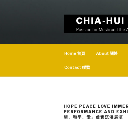
Skip
to
content
CHIA-HU
Passion for Music and 
Home 首頁
About 關於
Contact 聯繫
HOPE PEACE LOVE IMME
PERFORMANCE AND EXH
望、和平、愛」虛實沉浸展演