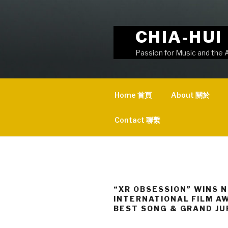
Skip
to
content
CHIA-HU
Passion for Music and 
Home 首頁
About 關於
Contact 聯繫
“XR OBSESSION” WINS 
INTERNATIONAL FILM A
BEST SONG & GRAND JU