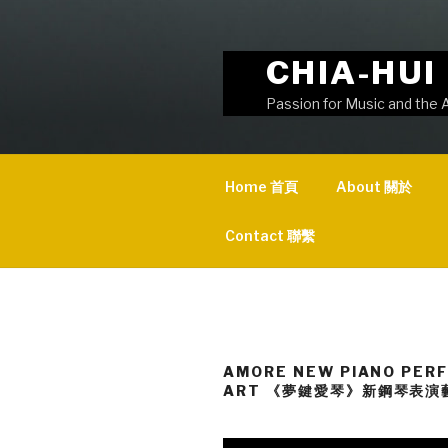
Skip
to
content
CHIA-HU
Passion for Music and 
Home 首頁
About 關於
Contact 聯繫
AMORE NEW PIANO PER
ART 《夢鍵愛琴》新鋼琴表演